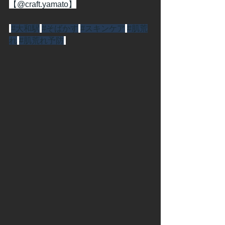
【@craft.yamato】
#大和駅
#そばかす
#スキンケア
#肌荒
れ
#肌荒れ予防