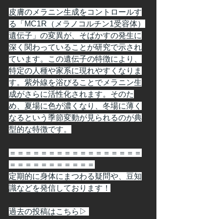
皮膚のメラニン生成をコントロールす
る「MC1R（メラノコルチン1受容体）
遺伝子」の変異が、そばかすの発生に
深く関わっていることが研究で示され
ています。この遺伝子の特徴により、
特定の人種や家系に現れやすくなりま
す。紫外線を浴びることでメラニン生
成がさらに活性化されます。そのた
め、夏場に色が濃くなり、冬場に薄く
なるという季節変動が見られるのが典
型的な特徴です。
＝＝＝＝＝＝＝＝＝＝＝＝＝＝＝＝＝
＝＝＝＝＝＝＝＝＝＝＝
定期的に身体にまつわる疑問や、豆知
識などを発信しております！
過去の投稿はこちら▷ 