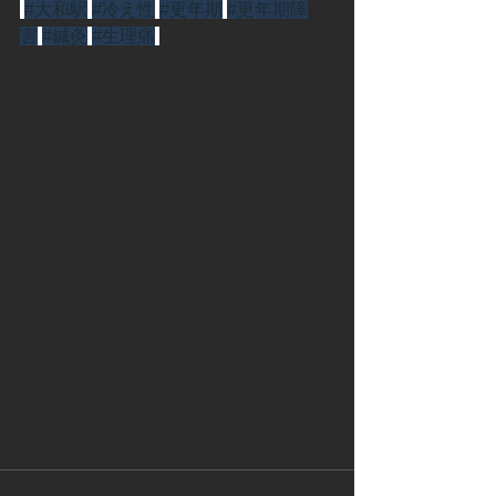
#大和駅
#冷え性
#更年期
#更年期障
害
#鍼灸
#生理痛