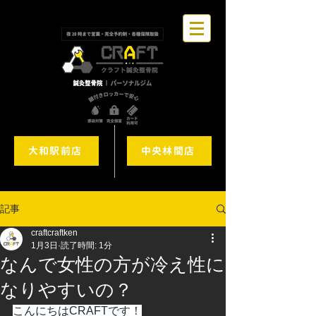
大和駅前店
中央林間店
記事
craftcraftken
1月3日
読了時間: 1分
なんで女性の方が冷え性に
なりやすいの？
こんにちはCRAFTです！