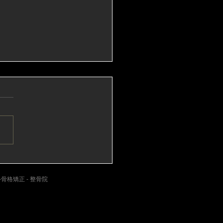
たくましくしてくれる“バ
ルカール”
-骨格矯正 - 整骨院