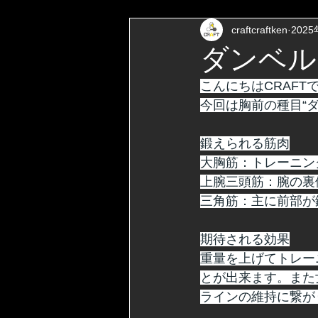
craftcraftken
202
ダンベル
こんにちはCRAFT
今回は胸前の種目“ダ
鍛えられる筋肉
大胸筋：トレーニン
上腕三頭筋：腕の裏
三角筋：主に前部が
期待される効果
重量を上げてトレー
とが出来ます。また
ラインの維持に繋が