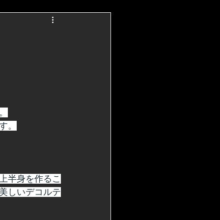
。
す。
上半身を作るこ
美しいデコルテ