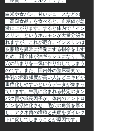
「糖質」と「ミルク」です。
白米や食パン、甘いジュースなどの
「高GI食品」を食べると、血糖値が急
激に上がります。すると体内で「イン
スリン」というホルモンが大量分泌さ
れますが、これが厄介。インスリンは
皮脂腺を異常に活発にする指令を出す
ため、顔全体が油ギッシュになり、毛
穴の詰まりを一気に作り出してしまう
のです。また、国内外の臨床研究で、
牛乳の摂取頻度が高い人ほどニキビが
重症化しやすいというデータが集まっ
ています。牛乳に含まれる特定のタン
パク質や成長因子が、体内のアンドロ
ゲンを活性化させ、毛穴の角質を厚く
し、アクネ菌の増殖と炎症をダイレク
トに促してしまうことが原因です。