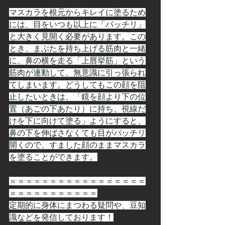
マスカラを根元からキレイに塗るため
には、目をいつも以上に「パッチリ」
と大きく見開く必要があります。この
とき、まぶたを持ち上げる筋肉と一緒
に、鼻の横を走る「上唇挙筋」という
筋肉が連動して、無意識に引っ張られ
てしまいます。どうしてもこの顔を阻
止したいときは、「鏡を顔より下の位
置（あごの下あたり）に持ち、視線だ
けを下に向けて塗る」ようにすると、
鼻の下を伸ばさなくても目がパッチリ
開くので、すました顔のままマスカラ
を塗ることができます。
＝＝＝＝＝＝＝＝＝＝＝＝＝＝＝＝＝
＝＝＝＝＝＝＝＝＝＝＝
定期的に身体にまつわる疑問や、豆知
識などを発信しております！