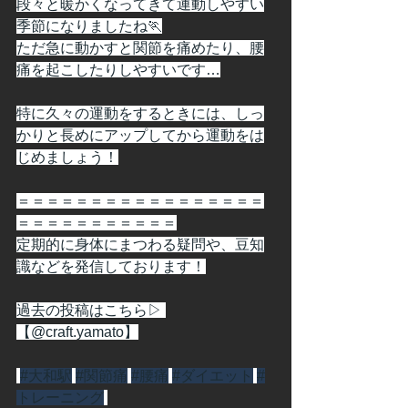
段々と暖かくなってきて運動しやすい
季節になりましたね🏃
ただ急に動かすと関節を痛めたり、腰
痛を起こしたりしやすいです…
特に久々の運動をするときには、しっ
かりと長めにアップしてから運動をは
じめましょう！
＝＝＝＝＝＝＝＝＝＝＝＝＝＝＝＝＝
＝＝＝＝＝＝＝＝＝＝＝
定期的に身体にまつわる疑問や、豆知
識などを発信しております！
過去の投稿はこちら▷ 
【@craft.yamato】
#大和駅
#関節痛
#腰痛
#ダイエット
#
トレーニング