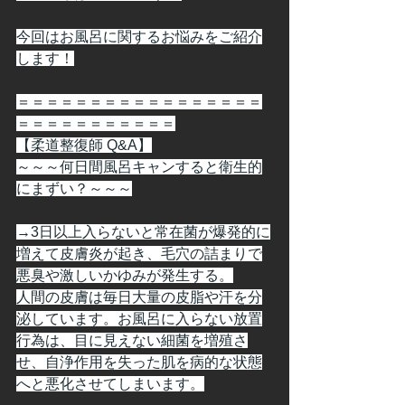
今回はお風呂に関するお悩みをご紹介
します！
＝＝＝＝＝＝＝＝＝＝＝＝＝＝＝＝＝
＝＝＝＝＝＝＝＝＝＝＝
【柔道整復師 Q&A】
～～～何日間風呂キャンすると衛生的
にまずい？～～～
→3日以上入らないと常在菌が爆発的に
増えて皮膚炎が起き、毛穴の詰まりで
悪臭や激しいかゆみが発生する。
人間の皮膚は毎日大量の皮脂や汗を分
泌しています。お風呂に入らない放置
行為は、目に見えない細菌を増殖さ
せ、自浄作用を失った肌を病的な状態
へと悪化させてしまいます。