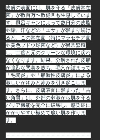
皮膚の表面には、肌を守る「皮膚常在
菌」が数百万〜数億匹も生息していま
す。風呂キャンによって数日分の皮脂
や垢、汗などの「エサ」が溜まり続け
ると、この常在菌（特にマラセチア菌
や黄色ブドウ球菌など）が異常繁殖
し、二度と元のクリーンな環境に戻れ
なくなります。結果、分解された皮脂
が強烈な悪臭を放ち、毛穴が詰まって
「毛嚢炎」や「脂漏性皮膚炎」による
激しいかゆみと赤みを引き起こしま
す。さらに、皮膚表面に溜まった「古
い角質」は、外部の刺激から肌を守る
バリア機能を完全に破壊し、感染症に
かかりやすい極めて脆い肌を作りま
す。
＝＝＝＝＝＝＝＝＝＝＝＝＝＝＝＝＝