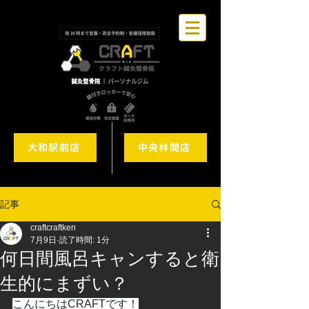
大和駅前店
中央林間店
記事
craftcraftken
7月9日
読了時間: 1分
何日間風呂キャンすると衛
生的にまずい？
こんにちはCRAFTです！