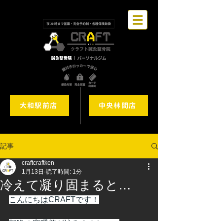
大和駅前店
中央林間店
記事
craftcraftken
1月13日
読了時間: 1分
冷えて凝り固まると…
こんにちはCRAFTです！