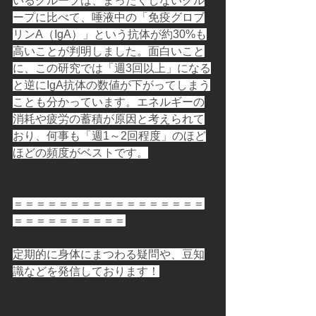
いるグループは、まったくしないグル
ープに比べて、唾液中の「免疫グロブ
リンA（IgA）」という抗体が約30%も
高いことが判明しました。面白いこと
に、この研究では「週3回以上」になる
と逆にIgA抗体の数値が下がってしまう
ことも分かっています。エネルギーの
消耗や疲労の蓄積が原因と考えられて
おり、何事も「週1～2回程度」のほど
ほどの頻度がベストです。
＝＝＝＝＝＝＝＝＝＝＝＝＝＝＝＝＝
＝＝＝＝＝＝＝＝＝＝
定期的に身体にまつわる疑問や、豆知
識などを発信しております！