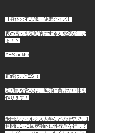
【身体の不思議・健康クイズ】
夜の営みを定期的にすると免疫が上が
る！？
YES or NO
正解は…YES ！
定期的な営みは、風邪に負けない体を
作ります！
米国のウィルクス大学などの研究で、1
週間に1～2回定期的に性行為を行って