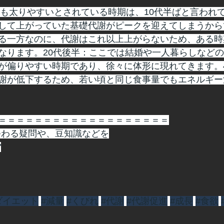
で最も太りやすいとされている時期は、10代半ばと言われ
して上がっていた基礎代謝がピークを迎えてしまうから
る一方なのに、代謝はこれ以上上がらないため、ある時
なります。20代後半：ここでは結婚や一人暮らしなど
が偏りやすい時期であり、徐々に体形に現れてきます。
謝が低下するため、若い頃と同じ食事量でもエネルギー
＝＝＝＝＝＝＝＝＝＝＝＝＝＝＝＝＝＝＝
つわる疑問や、豆知識などを
"
ダイエット
#減量
#くびれ
#代謝
#代謝促進
#成長
#食欲