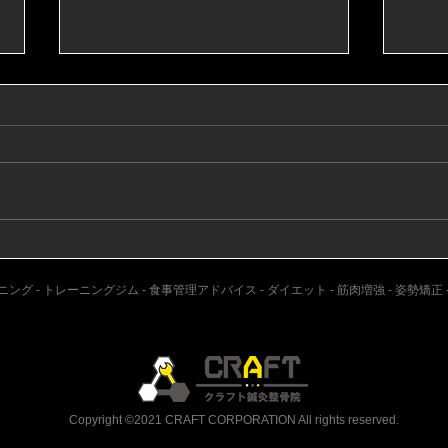
ずっと同じ姿勢でいると足が
熱中
痺れるのはなぜ？
っち
グ - トレーニングジム - 食事管理アドバイス - ダイエット - 筋肉増強 - 姿勢矯正 
Copyright ©2021 CRAFT CORPORATION All rights reserved.