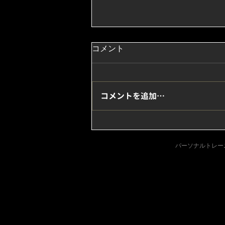
コメント
コメントを追加…
腕をたくましくしてくれる“バ
ーベルカール”
パーソナルトレーニン