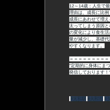
12～14歳：人生
理由は、成長に比例
成長にあわせて増え
太ってしまう原因と
の変化により食生活
量が減少し、基礎代
やすくなります。
＝＝＝＝＝＝＝＝＝
"定期的に身体にま
発信しております！
#大和駅
#大和市
#