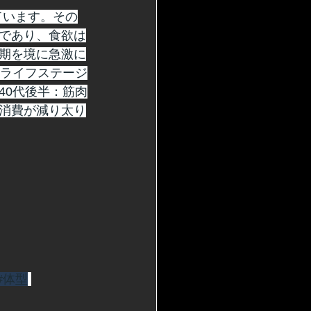
ています。その
であり、食欲は
期を境に急激に
のライフステージ
40代後半：筋肉
消費が減り太り
#体型