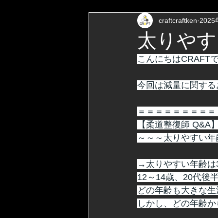
craftcraftken
202
太りやす
こんにちはCRAFT
今回は減量に関する
＝＝＝＝＝＝＝＝＝
【柔道整復師 Q&A
～～～太りやすい年
→太りやすい年齢は
12～14歳、20代後
どの年齢も大きな生
しかし、どの年齢か