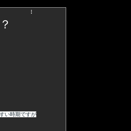
？
すい時期ですが