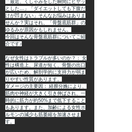
「最近、くしゃみをした瞬間にヒヤッ
とした…」「ダイエットしても下腹だ
けが凹まない」そんなお悩みはありま
せんか？実はそれ、「骨盤底筋群」の
ゆるみが原因かもしれません。
今回はそんな骨盤底筋群についてご紹
介です♪
なぜ女性はトラブルが多いのか？： 女
性は構造上、尿道が短く、骨盤の出口
が広いため、解剖学的に支持力が弱ま
りやすい性質があります。
ダメージの主要因： 経膣分娩により、
筋肉や神経が大きく引き伸ばされ、一
時的に筋力が約50%まで低下すること
もあります。また、加齢による女性ホ
ルモンの減少も筋萎縮を加速させま
す。