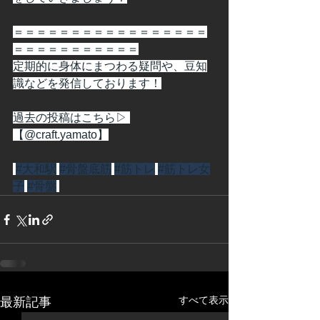
＝＝＝＝＝＝＝＝＝＝＝＝＝＝＝＝＝
＝＝＝＝＝＝＝＝＝＝＝
定期的に身体にまつわる疑問や、豆知
識などを発信しております！
過去の投稿はこちら▷ 
【@craft.yamato】
#大和駅
#骨盤底筋
#筋トレ
#筋トレ女
子
#骨盤
すべて表示
最新記事