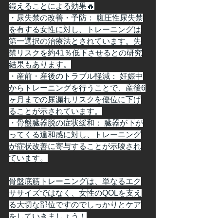
鍛えることによる効果🔥
・尿失禁の改善・予防： 腹圧性尿失禁
を有する女性に対し、トレーニングは
第一選択の治療法とされています。失
禁リスクを約41％低下させるとの研究
結果もあります。
・産前・産後のトラブル軽減： 妊娠中
からトレーニングを行うことで、産後6
ヶ月までの尿漏れリスクを優位に下げ
ることが示されています。
・骨盤臓器脱の症状緩和： 臓器が下が
ってくる違和感に対し、トレーニング
が症状改善に寄与することが示唆され
ています。
骨盤底筋トレーニングは、単なるエク
ササイズではなく、女性のQOLを支え
る大切な部位ですのでしっかりとケア
をしていきましょう！