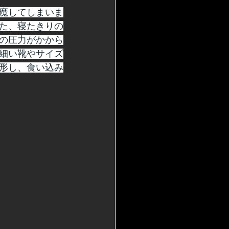
魔してしまいま
た、寝たきりの
の圧力がかから
細い靴やサイズ
形し、食い込み