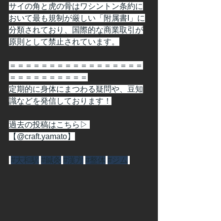
サイの角と虎の骨はワシントン条約に
おいて最も規制が厳しい「附属書I」に
分類されており、国際的な商業取引が
原則として禁止されています。
＝＝＝＝＝＝＝＝＝＝＝＝＝＝＝＝＝
＝＝＝＝＝＝＝＝＝＝
定期的に身体にまつわる疑問や、豆知
識などを発信しております！
過去の投稿はこちら▷ 
【@craft.yamato】
#大和駅
#鍼灸
#漢方
#整体
#ジム