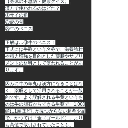
【身体の不思議・健康クイズ】
漢方で使われるのはどれ？
①サイの角
②虎の骨
③牛のペニス
正解は…③牛のペニス！
正式には牛鞭という名称で、滋養強壮
や精力増強を目的とした薬膳やサプリ
メントの材料として使われることがあ
ります。
因みに牛の睾丸は漢方になることはな
く、薬膳として活用されることが一般
的です。よく誤解される牛黄というも
のは牛の胆石からできる生薬で、1,000
頭に1頭ほどしか見つからない超希少品
で、かつては「金（ゴールド）」より
も高値で取引されていたことも。