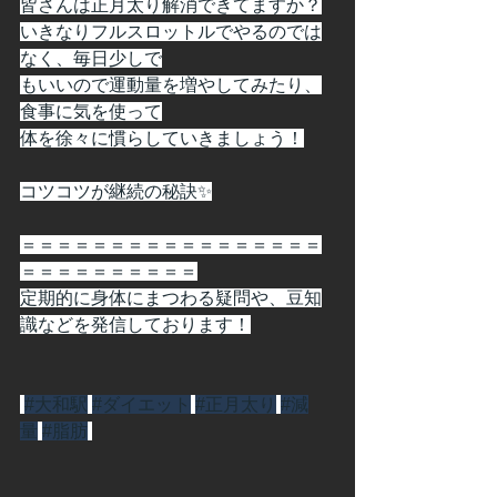
皆さんは正月太り解消できてますか？
いきなりフルスロットルでやるのでは
なく、毎日少しで
もいいので運動量を増やしてみたり、
食事に気を使って
体を徐々に慣らしていきましょう！
コツコツが継続の秘訣✨
＝＝＝＝＝＝＝＝＝＝＝＝＝＝＝＝＝
＝＝＝＝＝＝＝＝＝＝
定期的に身体にまつわる疑問や、豆知
識などを発信しております！
#大和駅
#ダイエット
#正月太り
#減
量
#脂肪