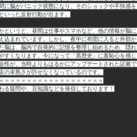
間に脳がパニック状態になり、そのショックや不快感を
といった反射行動が出ます。
かというと、昼間は仕事やスマホなど、他の情報が脳に
え込まれています。しかし、夜中に布団に入ると外部か
た脳は、脳内で自発的に記憶を整理し始めるため、隠れ
やすくなります。今になって「黒歴史」に羞恥心を感じ
会性が、当時よりもはるかにアップデートされた証拠で
去の未熟さが許せなくなっているのです。
＝＝＝＝＝＝＝＝＝＝＝＝＝＝＝＝＝＝＝
わる疑問や、豆知識などを発信しております！