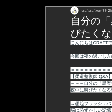
craftcraftken
7月2
自分の「
びたくな
こんにちはCRAFT
今回は夜の過ごし方
＝＝＝＝＝＝＝＝＝
【柔道整復師 Q&A
～～～自分の「黒歴
夜中に叫びたくなる
→想起フラッシュバ
脳は恥ずかしい記憶