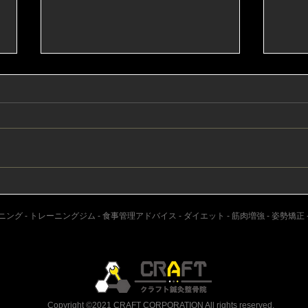
ずっと同じ姿勢でいると足が
熱中
痺れるのはなぜ？
っち
グ - トレーニングジム - 食事管理アドバイス - ダイエット - 筋肉増強 - 姿勢矯正 
Copyright ©2021 CRAFT CORPORATION All rights reserved.