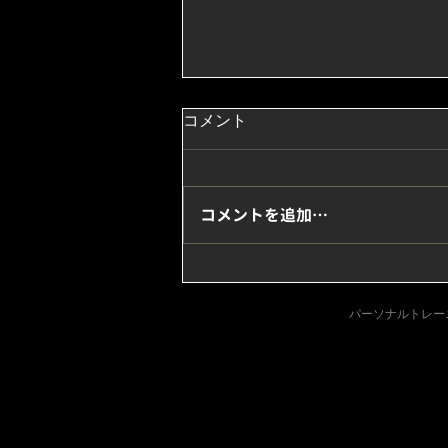
コメント
コメントを追加…
腕をたくましくしてくれる“バ
ーベルカール”
パーソナルトレーニン