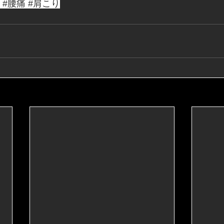
#腰痛
#肩こり