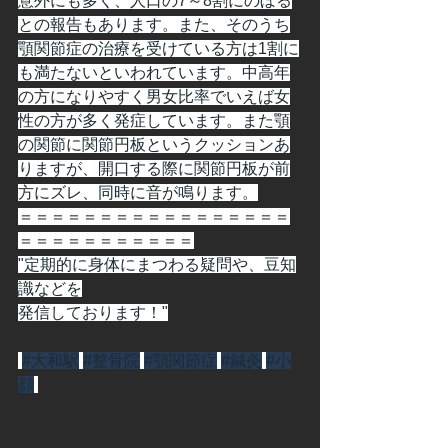
意外にも多く、人口の7～8割にのぼる
との報告もあります。また、そのうち
顎関節症の治療を受けている方は1割に
も満たないといわれています。中高年
の方になりやすく男女比率でいえば女
性の方が多く発症しています。また顎
の関節に関節円板というクッションあ
りますが、開口する際に関節円板が前
方にズレ、同時に音が鳴ります。
＝＝＝＝＝＝＝＝＝＝＝＝＝＝＝＝＝
＝＝＝＝＝＝＝＝＝＝＝
"定期的に身体にまつわる疑問や、豆知
識などを
発信しております！"
#大和駅
#整骨院
#顎関節症
#鍼灸
#小
顔