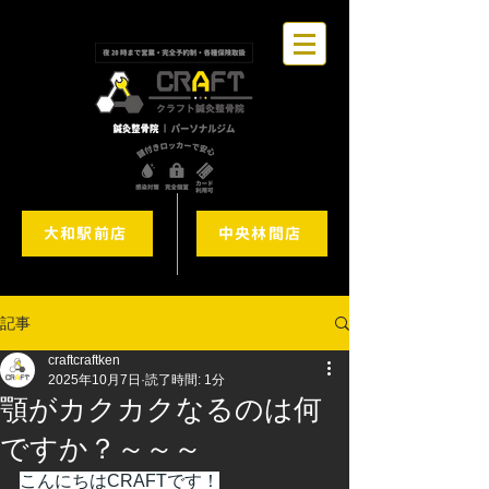
大和駅前店
中央林間店
記事
craftcraftken
2025年10月7日
読了時間: 1分
顎がカクカクなるのは何
ですか？～～～
こんにちはCRAFTです！