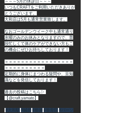
～～～5月の休診日～～～
いつもCRAFTをご利用いただきありが
とうございます。
大和店は5月も通常営業致します。
なおゴールデンウイーク中も通常通り
水曜のみのお休みとなりますので、普
段忙しくて体のケアができない方もこ
の機会にぜひお待ちしております！
＝＝＝＝＝＝＝＝＝＝＝＝＝＝＝＝＝
＝＝＝＝＝＝＝＝＝＝
定期的に身体にまつわる疑問や、豆知
識などを発信しております！
過去の投稿はこちら▷ 
【@craft.yamato】
#大和駅
#鍼灸
#整体
#整骨院
#パーソ